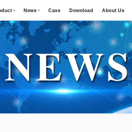
oduct
News
Case
Download
About Us