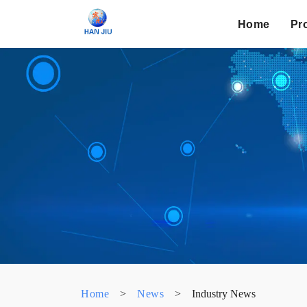
Home
Pr
Home
>
News
>
Industry News