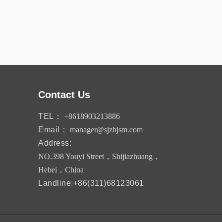
Contact Us
TEL：
+8618903213886
Email：
manager@sjzhjsm.com
Address:
NO.398 Youyi Street，Shijiazhuang，
Hebei，China
Landline:+86(311)68123061