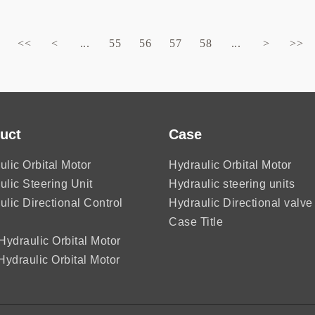
<<
<
...
55
56
57
58
...
>
>>
uct
Case
ulic Orbital Motor
Hydraulic Orbital Motor
ulic Steering Unit
Hydraulic steering units
ulic Directional Control
Hydraulic Directional valve
Case Title
ydraulic Orbital Motor
ydraulic Orbital Motor